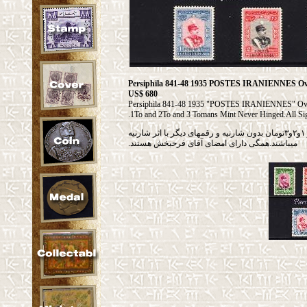
US$ 680
Persiphila 841-48 1935 "POSTES IRANIENNES" Overp
1To and 2To and 3 Tomans Mint Never Hinged.All Si
تمبر سری تاجگذاری رضا شاه با روچاپ پست ایرانین.۹شاهی و ۱و۲و۳تومان بدون شارنیه و رقمهای دیگر با اثر شارنیه
میباشند.همگی دارای امضای آقای فرحبخش هستند.