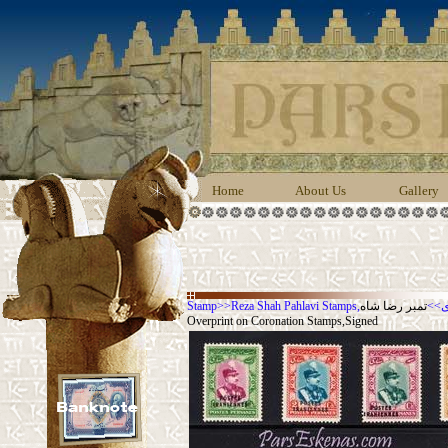
Home
About Us
Gallery
Stamp
>>
تمبر رضا شاه,Persiphila 841-48 1935 POSTES IRANIENNES
>>
Re
Overprint on Coronation Stamps,Signed